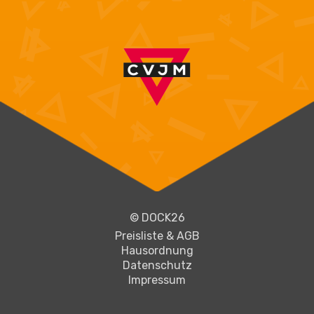
© DOCK26
Preisliste & AGB
Hausordnung
Datenschutz
Impressum